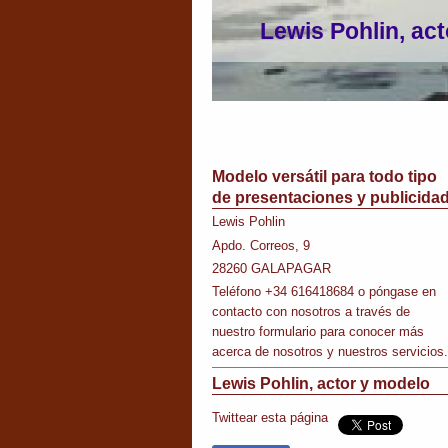
Lewis Pohlin, act
Modelo versátil para todo tipo
de presentaciones y publicida
Lewis Pohlin
Apdo. Correos, 9
28260
GALAPAGAR
Teléfono
+34 616418684
o póngase en
contacto con nosotros a través de
nuestro formulario para conocer más
acerca de nosotros y nuestros servicios.
Lewis Pohlin, actor y modelo
Twittear esta página